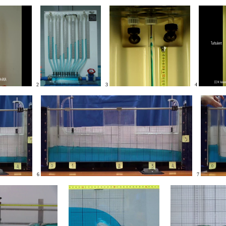
2
3
4
6
7