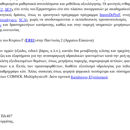
 καθορισμένα μαθησιακά αποτελέσματα και μεθόδους αξιολόγησης. Οι φοιτητές ενθ
, είτε εντός του Εργαστηρίου είτε στο πλαίσιο συνεργασιών με ακαδημαϊκού
Ε2
,
ΔΕ3
)
ρευνητικές δράσεις, όπως το ερευνητικό πρόγραμμα
πρόγραμμα
ImproDeProF
,
ενισ
χωρίς να αποδυναμώνεται ο εκπαιδευτικός προσανατολισμός. 
trophysics
,
SCA
),
και δραστηριοτήτων κατάρτισης, καθώς και στην παροχή υπηρεσιών μετρήσεων
ν
ς της κοινωνίας.
 του Κτιρίου Γ (
Γ.011
)
στην Παν/πολη 2 (Αρχαίου Ελαιώνα)
.
ν υγρών (ιξώδες, ειδικό βάρος, κ.λ.π.), κανάλι 6m μεταβλητής κλίσης και τραχύ
πεζες και εξαρτήματα για την αναπαραγωγή υδραυλικών φαινομένων κατά την ροή υγρ
 μελέτη εξειδικευμένων θεμάτων, όπως, μετρήσεις παροχής, συμπεριφορά αντλιών, 
ων κ.α. Εκτός των προαναφερθέντων, διαθέτει εξοπλισμό υδρολογίας για πεδιακ
σταθμηγράφο κλπ. Άλλες συσκευές όπως φορητά ψηφιακά πιεσόμετρα και σύστημα
οιχείων COMSOL Multiphysics®. Δείτε σχετικά
Κατάλογος Εξοπλισμού
.
ν ΠΔ 407
νεργάτης,