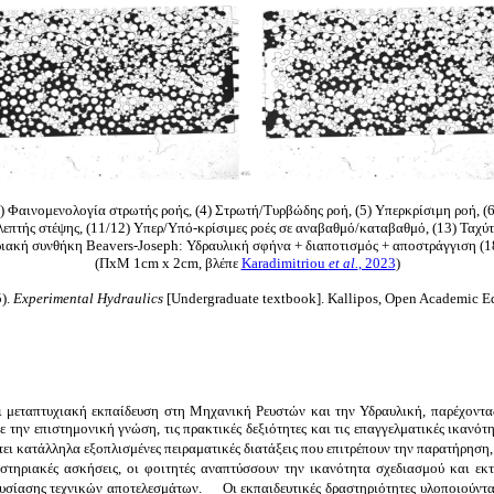
)
Φαινομενολογία στρωτής ροής
, (4)
Στρωτή/Τυρβώδης ροή
, (5)
Υπερκρίσιμη ροή
, (
επτής στέψης, (
11/12) Υπερ/Υπό-κρίσιμες ροές σε αναβαθμό/καταβαθμό, (13)
Ταχύτ
ριακή συνθήκη Beavers-Joseph: Υδραυλική σφήνα + διαποτισμός + αποστράγγιση (
(ΠxΜ 1cm x 2cm, βλέπε
Karadimitriou
et al.
, 2023
)
5).
Experimental Hydraulics
[Undergraduate textbook]. Kallipos, Open Academic E
ι μεταπτυχιακή εκπαίδευση στη Μηχανική Ρευστών και την Υδραυλική, παρέχοντα
 την επιστημονική γνώση, τις πρακτικές δεξιότητες και τις επαγγελματικές ικανότ
ει κατάλληλα εξοπλισμένες πειραματικές διατάξεις που επιτρέπουν την παρατήρηση,
αστηριακές ασκήσεις, οι φοιτητές αναπτύσσουν την ικανότητα σχεδιασμού και ε
ουσίασης τεχνικών αποτελεσμάτων. Οι εκπαιδευτικές δραστηριότητες υλοποιούντ