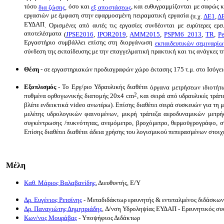
τόσο
όσο και
, και ευθυγραμμίζονται με σαφώς
δια ζώσης
,
εξ αποστάσεως
εργασιών με έμφαση στην εφαρμοσμένη πειραματική εργασία
(π.χ.
ΔΕ1
,
Δ
ΕΥΔΑΠ
. Ορισμένες από αυτές τις εργασίες συνδέονται με ευρύτερες ε
αποτελέσματα
(
JPSE2016
,
IPOR2019
,
ΑΜΜ2015
,
PSPM6_2013
,
TR
,
Pe
Εργαστήριο συμβάλλει επίσης στη διοργάνωση
εκπαιδευτικών σεμιναρίω
σύνδεση της εκπαίδευσης με την επαγγελματική πρακτική και τις ανάγκε
Θέση
- σε εργαστηριακών προδιαγραφών χώρο έκτασης 175 τ.μ. στο Ισόγειο
Εξοπλισμός
- Το Εργ/ριο Υδραυλικής διαθέτει
όργανα μετρήσεων ιδιοτήτω
2
πυθμένα ορθογωνικής διατομής 20x4 cm
, και σειρά από υδραυλικές τρά
βλέπε ενδεικτικά video ανωτέρω). Επίσης διαθέτει σειρά συσκευών για τη
μελέτης υδρολογικών φαινομένων, μικρή τράπεζα αεροδυναμικών μετρήσε
συγκέντρωσης /πυκνότητας, ανεμόμετρο, βροχόμετρο, θερμοϋγρογράφο, 
Eπίσης διαθέτει διαθέτει άδεια χρήσης του λογισμικού πεπερασμένων στ
Μέλη
Καθ. Μάριος Βαλαβανίδης
, Διευθυντής, Ε/Υ
Δρ. Ευγένιος Ρετσίνης
- Μεταδιδάκτωρ ερευνητής & εντεταλμένος διδάσκω
Δρ. Παναγιώτης Δημητριάδης
,
Δ/νση Υδροληψίας ΕΥΔΑΠ
- Ερευνητικός συ
Κων/νος Μουράβας
- Υποψήφιος Διδάκτωρ