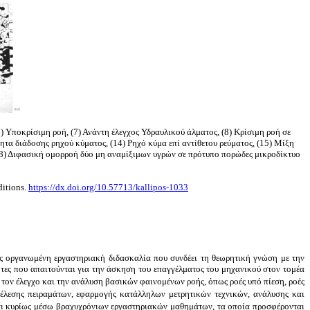
6)
Υποκρίσιμη ροή
, (7)
Ανάντη έλεγχος Υδραυλικού άλματος
, (8)
Κρίσιμη ροή σε
ητα διάδοσης ρηχού κύματος
, (14)
Ρηχό κύμα επί αντίθετου ρεύματος
, (15) Μίξη
18) Διφασική ομορροή δύο μη αναμίξιμων υγρών σε πρότυπο πορώδες μικροδίκτυο
ditions.
https://dx.doi.org/10.57713/kallipos-1033
ς οργανωμένη εργαστηριακή διδασκαλία που συνδέει τη θεωρητική γνώση με την
ητες που απαιτούνται για την άσκηση του επαγγέλματος του μηχανικού στον τομέα
 τον έλεγχο και την ανάλυση βασικών φαινομένων ροής, όπως ροές υπό πίεση, ροές
κτέλεσης πειραμάτων, εφαρμογής κατάλληλων μετρητικών τεχνικών, ανάλυσης και
αι κυρίως μέσω βραχυχρόνιων εργαστηριακών μαθημάτων, τα οποία προσφέρονται