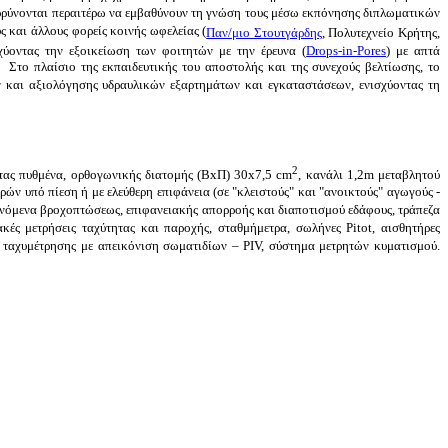
αρρύνονται περαιτέρω να εμβαθύνουν τη γνώση τους μέσω εκπόνησης διπλωματικών
ς και άλλους φορείς κοινής ωφελείας (
Παν/μιο Στουτγάρδης
, Πολυτεχνείο Κρήτης,
χύοντας την εξοικείωση των φοιτητών με την έρευνα (
Drops-in-Pores
) με απτά
Στο πλαίσιο της εκπαιδευτικής του αποστολής και της συνεχούς βελτίωσης, το
 και αξιολόγησης υδραυλικών εξαρτημάτων και εγκαταστάσεων, ενισχύοντας τη
2
τητας πυθμένα, ορθογωνικής διατομής (BxΠ) 30x7,5 cm
, κανάλι 1,2m μεταβλητού
ών υπό πίεση ή με ελεύθερη επιφάνεια (σε "κλειστούς" και "ανοικτούς" αγωγούς -
φαινόμενα βροχοπτώσεως, επιφανειακής απορροής και διαποτισμού εδάφους, τράπεζα
ές μετρήσεις ταχύτητας και παροχής, σταθμήμετρα, σωλήνες Pitot, αισθητήρες
 ταχυμέτρησης με απεικόνιση σωματιδίων – PIV, σύστημα μετρητών κυματισμού.