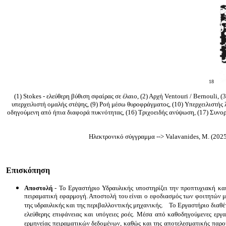
18
(1) Stokes - ελεύθερη βύθιση σφαίρας σε έλαιο, (2) Αρχή Ventouri / Bernouli, (3
υπερχειλιστή ομαλής στέψης
, (9)
Ροή μέσω θυροφράγματος
, (10)
Υπερχειλιστής λ
οδηγούμενη από ήπια διαφορά πυκνότητας, (16) Τριχοειδής ανύψωση, (17) Συνο
Ηλεκτρονικό σύγγραμμα --> Valavanides, M. (202
Επισκόπηση
Αποστολή
- Το Εργαστήριο Υδραυλικής υποστηρίζει την προπτυχιακή κα
πειραματική εφαρμογή. Αποστολή του είναι ο εφοδιασμός των φοιτητών με
της υδραυλικής και της περιβαλλοντικής μηχανικής. Το Εργαστήριο διαθέτ
ελεύθερης επιφάνειας και υπόγειες ροές. Μέσα από καθοδηγούμενες εργ
ερμηνείας πειραματικών δεδομένων, καθώς και της αποτελεσματικής παρ